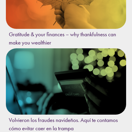
Gratitude & your finances – why thankfulness can
make you wealthier
Volvieron los fraudes navideños. Aquí te contamos
cómo evitar caer en la trampa